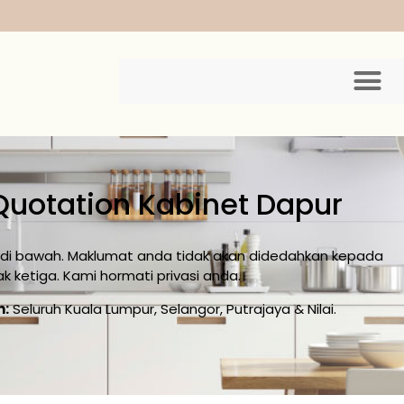
Quotation Kabinet Dapur
on di bawah. Maklumat anda tidak akan didedahkan kepada
ak ketiga. Kami hormati privasi anda.
n:
Seluruh Kuala Lumpur, Selangor, Putrajaya & Nilai.