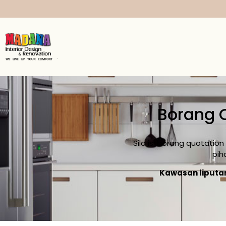
Borang 
Sila isi borang quotati
pih
Kawasan liputa