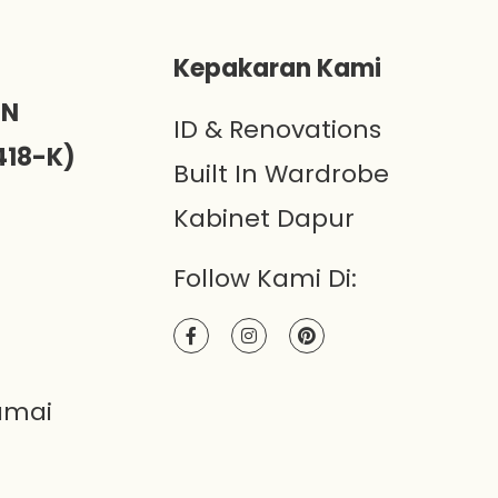
)
Kepakaran Kami
ON
ID & Renovations
418-K)
Built In Wardrobe
Kabinet Dapur
Follow Kami Di:
amai