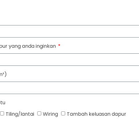
apur yang anda inginkan
m²)
atu
Tiling/lantai
Wiring
Tambah keluasan dapur